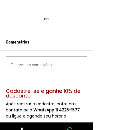
Comentários
É Ginecomastia ou
Sabia que USO 
Escreva um comentário
Gordura?
de cera NÃO É 
coisa que RECI
(Coar)?
Cadastre-se e
ganhe
10% de
desconto
Após realizar o cadastro, entre em
contato pelo
WhatsApp
11 4225-1577
ou ligue e agende seu horário
* Válido somente na primeira visita, não
cumulativo, exceto promoções, pacotes de