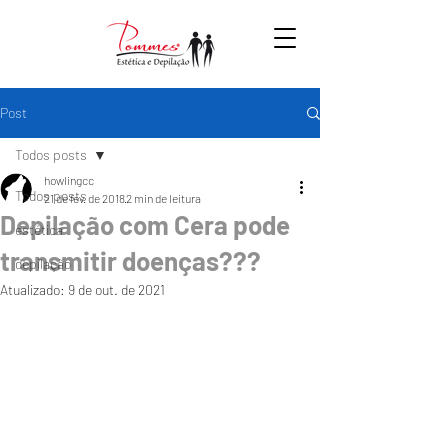
Post
Todos posts
howlingcc
Todos posts
21 de fev. de 2018
2 min de leitura
Depilação com Cera pode
estética
transmitir doenças???
depilação
Atualizado:
9 de out. de 2021